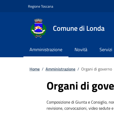
Slim top
Salta al contenuto principale
Vai al contenuto del piè di pagina
Regione Toscana
Comune di Londa
Amministrazione
Novità
Servizi
Briciole di pane
Home
/
Amministrazione
/
Organi di governo
Organi di gov
Composizione di Giunta e Consiglio, n
revisione, convocazioni, video sedute e 