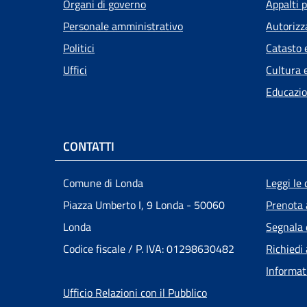
Attivo
Organi di governo
Appalti p
Personale amministrativo
Autorizz
Politici
Catasto 
Uffici
Cultura 
Educazio
CONTATTI
Men
Comune di Londa
Leggi le
Piazza Umberto I, 9 Londa - 50060
Prenota
Londa
Segnala 
Codice fiscale / P. IVA: 01298630482
Richiedi
Informat
Ufficio Relazioni con il Pubblico