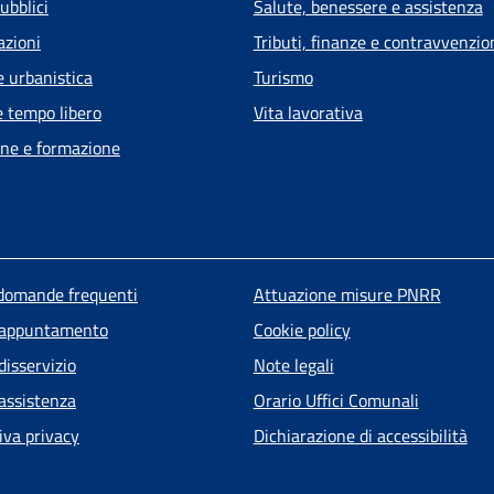
ubblici
Salute, benessere e assistenza
azioni
Tributi, finanze e contravvenzio
e urbanistica
Turismo
e tempo libero
Vita lavorativa
ne e formazione
u piè di pagina
 domande frequenti
Attuazione misure PNRR
 appuntamento
Cookie policy
disservizio
Note legali
 assistenza
Orario Uffici Comunali
iva privacy
Dichiarazione di accessibilità