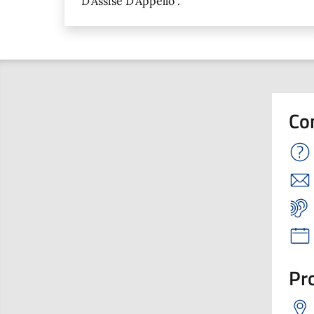
D'Assise D'Appello .
Co
Pro