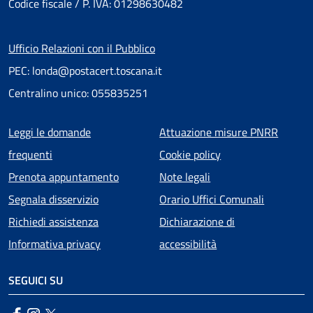
Codice fiscale / P. IVA: 01298630482
Ufficio Relazioni con il Pubblico
PEC: londa@postacert.toscana.it
Centralino unico: 055835251
Menu piè di pagina
Leggi le domande
Attuazione misure PNRR
frequenti
Cookie policy
Prenota appuntamento
Note legali
Segnala disservizio
Orario Uffici Comunali
Richiedi assistenza
Dichiarazione di
Informativa privacy
accessibilità
SEGUICI SU