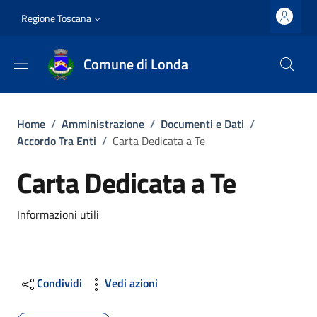
Salta al contenuto principale
Vai al contenuto del piè di pagina
Slim top
Regione Toscana
Comune di Londa
Briciole di pane
Home
/
Amministrazione
/
Documenti e Dati
/
Accordo Tra Enti
/
Carta Dedicata a Te
Carta Dedicata a Te
Dettagli
Informazioni utili
Condividi
Vedi azioni