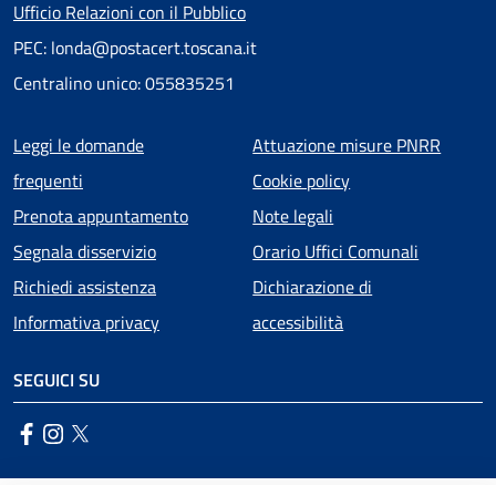
Ufficio Relazioni con il Pubblico
PEC: londa@postacert.toscana.it
Centralino unico: 055835251
Menu piè di pagina
Leggi le domande
Attuazione misure PNRR
frequenti
Cookie policy
Prenota appuntamento
Note legali
Segnala disservizio
Orario Uffici Comunali
Richiedi assistenza
Dichiarazione di
Informativa privacy
accessibilità
SEGUICI SU
Facebook
Instagram
Twitter