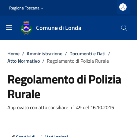
Salta al contenuto principale
Vai al contenuto del piè di pagina
Slim top
Regione Toscana
Comune di Londa
Briciole di pane
Home
/
Amministrazione
/
Documenti e Dati
/
Atto Normativo
/
Regolamento di Polizia Rurale
Regolamento di Polizia
Rurale
Dettagli
Approvato con atto consiliare n° 49 del 16.10.2015
Condividi
Vedi azioni