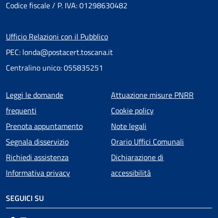
Codice fiscale / P. IVA: 01298630482
Ufficio Relazioni con il Pubblico
PEC: londa@postacert.toscana.it
Centralino unico: 055835251
Menu piè di pagina
Leggi le domande
Attuazione misure PNRR
frequenti
Cookie policy
Prenota appuntamento
Note legali
Segnala disservizio
Orario Uffici Comunali
Richiedi assistenza
Dichiarazione di
Informativa privacy
accessibilità
SEGUICI SU