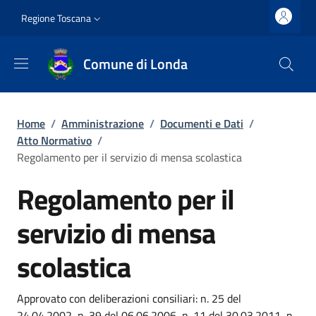
Salta al contenuto principale
Vai al contenuto del piè di pagina
Slim top
Regione Toscana
Comune di Londa
Briciole di pane
Home
/
Amministrazione
/
Documenti e Dati
/
Atto Normativo
/
Regolamento per il servizio di mensa scolastica
Regolamento per il
servizio di mensa
scolastica
Dettagli
Approvato con deliberazioni consiliari: n. 25 del
24.04.2002, n. 39 del 06.06.2006, n. 11 del 30.03.2011, n.