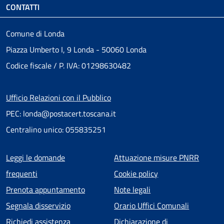
CONTATTI
Comune di Londa
Piazza Umberto I, 9 Londa - 50060 Londa
Codice fiscale / P. IVA: 01298630482
Ufficio Relazioni con il Pubblico
PEC: londa@postacert.toscana.it
Centralino unico: 055835251
Menu piè di pagina
Leggi le domande
Attuazione misure PNRR
frequenti
Cookie policy
Prenota appuntamento
Note legali
Segnala disservizio
Orario Uffici Comunali
Richiedi assistenza
Dichiarazione di