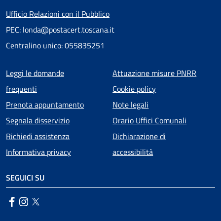
Ufficio Relazioni con il Pubblico
PEC: londa@postacert.toscana.it
Centralino unico: 055835251
Menu piè di pagina
Leggi le domande
Attuazione misure PNRR
frequenti
Cookie policy
Prenota appuntamento
Note legali
Segnala disservizio
Orario Uffici Comunali
Richiedi assistenza
Dichiarazione di
Informativa privacy
accessibilità
SEGUICI SU
Facebook
Instagram
Twitter