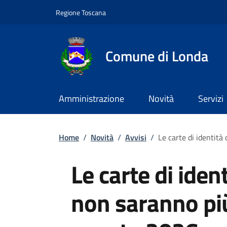
Slim top
Salta al contenuto principale
Vai al contenuto del piè di pagina
Regione Toscana
Comune di Londa
Amministrazione
Novità
Servizi
Briciole di pane
Home
/
Novità
/
Avvisi
/
Le carte di identità
Le carte di iden
non saranno più