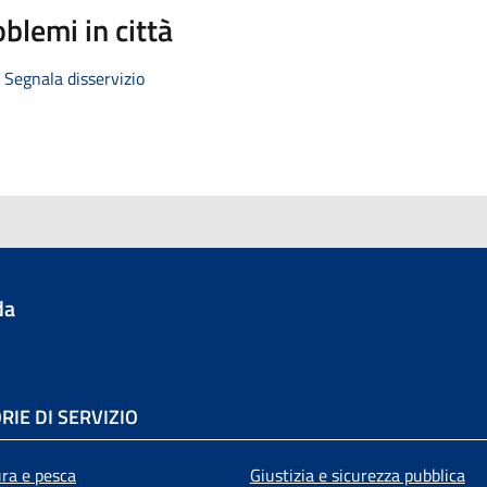
blemi in città
Segnala disservizio
da
RIE DI SERVIZIO
ura e pesca
Giustizia e sicurezza pubblica