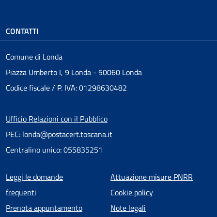
CONTATTI
Comune di Londa
Piazza Umberto I, 9 Londa - 50060 Londa
Codice fiscale / P. IVA: 01298630482
Ufficio Relazioni con il Pubblico
PEC: londa@postacert.toscana.it
Centralino unico: 055835251
Menu piè di pagina
Leggi le domande
Attuazione misure PNRR
frequenti
Cookie policy
Prenota appuntamento
Note legali