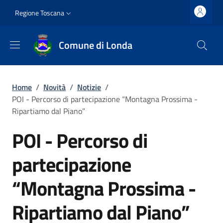
Salta al contenuto principale
Vai al contenuto del piè di pagina
Slim top
Regione Toscana
Comune di Londa
Briciole di pane
Home
/
Novità
/
Notizie
/
POI - Percorso di partecipazione “Montagna Prossima -
Ripartiamo dal Piano”
POI - Percorso di
partecipazione
“Montagna Prossima -
Ripartiamo dal Piano”