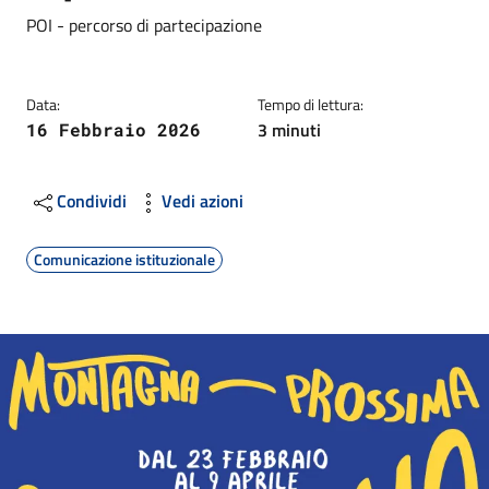
Dettagli
Descrizione breve
POI - percorso di partecipazione
Data:
Tempo di lettura:
3 minuti
16 Febbraio 2026
Condividi
Vedi azioni
Comunicazione istituzionale
Image