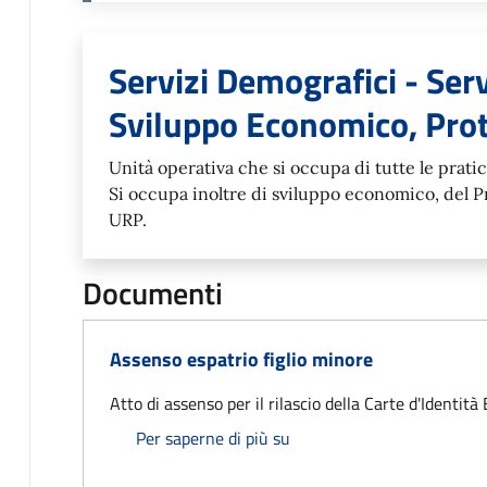
Unità organizzativa r
Servizi Demografici - Servi
Sviluppo Economico, Pro
Unità operativa che si occupa di tutte le prat
Si occupa inoltre di sviluppo economico, del P
URP.
Documenti
Assenso espatrio figlio minore
Atto di assenso per il rilascio della Carte d'Identità 
Assenso espatrio figlio mi
Per saperne di più su