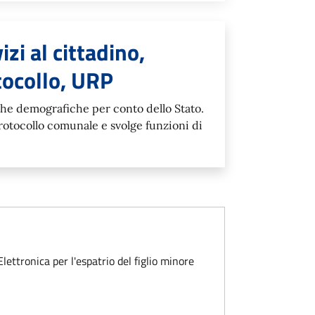
esponsabile
zi al cittadino,
tocollo, URP
iche demografiche per conto dello Stato.
rotocollo comunale e svolge funzioni di
Elettronica per l'espatrio del figlio minore
nore