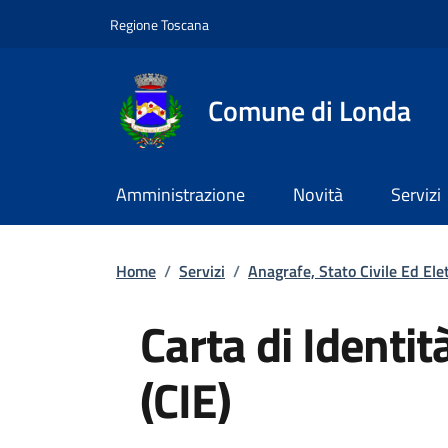
Slim top
Salta al contenuto principale
Vai al contenuto del piè di pagina
Regione Toscana
Comune di Londa
Amministrazione
Novità
Servizi
Briciole di pane
Home
/
Servizi
/
Anagrafe, Stato Civile Ed Ele
Carta di Identit
(CIE)