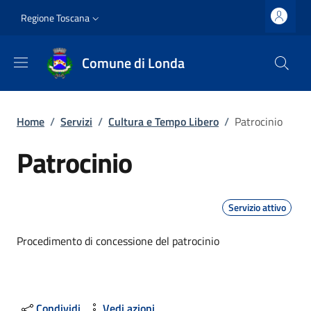
Salta al contenuto principale
Vai al contenuto del piè di pagina
Slim top
Regione Toscana
Comune di Londa
Briciole di pane
Home
/
Servizi
/
Cultura e Tempo Libero
/
Patrocinio
Patrocinio
Servizio attivo
Dettagli
Procedimento di concessione del patrocinio
Condividi
Vedi azioni