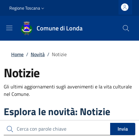
Salta al contenuto principale
Vai al contenuto del piè di pagina
Slim top
Regione Toscana
Comune di Londa
Briciole di pane
Home
/
Novità
/
Notizie
Notizie
Gli ultimi aggiornamenti sugli avvenimenti e la vita culturale
nel Comune.
Esplora le novità: Notizie
Cerca
Invia