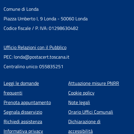
Comune di Londa
Piazza Umberto I, 9 Londa - 50060 Londa
Codice fiscale / P. IVA: 01298630482
Ufficio Relazioni con il Pubblico
PEC: londa@postacert.toscana.it
Centralino unico: 055835251
Menu piè di pagina
Leggi le domande
Attuazione misure PNRR
frequenti
Cookie policy
Prenota appuntamento
Note legali
Segnala disservizio
Orario Uffici Comunali
Richiedi assistenza
Dichiarazione di
Informativa privacy
accessibilità