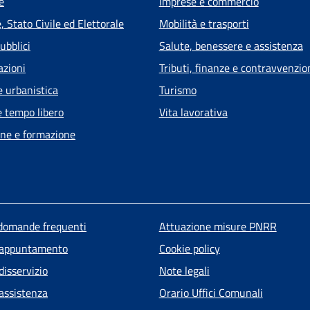
e
Imprese e commercio
 Stato Civile ed Elettorale
Mobilità e trasporti
ubblici
Salute, benessere e assistenza
azioni
Tributi, finanze e contravvenzio
e urbanistica
Turismo
e tempo libero
Vita lavorativa
ne e formazione
u piè di pagina
 domande frequenti
Attuazione misure PNRR
 appuntamento
Cookie policy
disservizio
Note legali
 assistenza
Orario Uffici Comunali