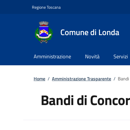
Slim top
Salta al contenuto principale
Vai al contenuto del piè di pagina
Regione Toscana
Comune di Londa
Amministrazione
Novità
Servizi
Briciole di pane
Home
/
Amministrazione Trasparente
/
Bandi
Bandi di Conco