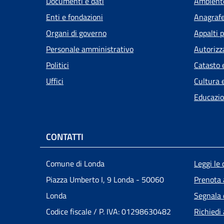
Documenti e dati
Ambient
Enti e fondazioni
Anagrafe,
Organi di governo
Appalti p
Personale amministrativo
Autorizz
Politici
Catasto 
Uffici
Cultura 
Educazio
CONTATTI
Men
Comune di Londa
Leggi le
Piazza Umberto I, 9 Londa - 50060
Prenota
Londa
Segnala 
Codice fiscale / P. IVA: 01298630482
Richiedi