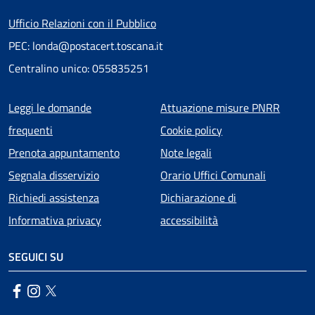
Ufficio Relazioni con il Pubblico
PEC: londa@postacert.toscana.it
Centralino unico: 055835251
Menu piè di pagina
Leggi le domande
Attuazione misure PNRR
frequenti
Cookie policy
Prenota appuntamento
Note legali
Segnala disservizio
Orario Uffici Comunali
Richiedi assistenza
Dichiarazione di
Informativa privacy
accessibilità
SEGUICI SU
Facebook
Instagram
Twitter