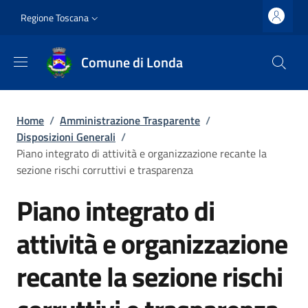
Salta al contenuto principale
Vai al contenuto del piè di pagina
Slim top
Regione Toscana
Comune di Londa
Briciole di pane
Home
/
Amministrazione Trasparente
/
Disposizioni Generali
/
Piano integrato di attività e organizzazione recante la
sezione rischi corruttivi e trasparenza
Piano integrato di
attività e organizzazione
recante la sezione rischi