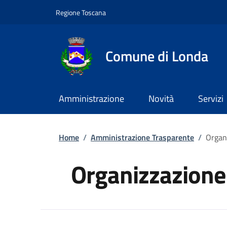
Slim top
Salta al contenuto principale
Vai al contenuto del piè di pagina
Regione Toscana
Comune di Londa
Amministrazione
Novità
Servizi
Briciole di pane
Home
/
Amministrazione Trasparente
/
Organ
Organizzazione